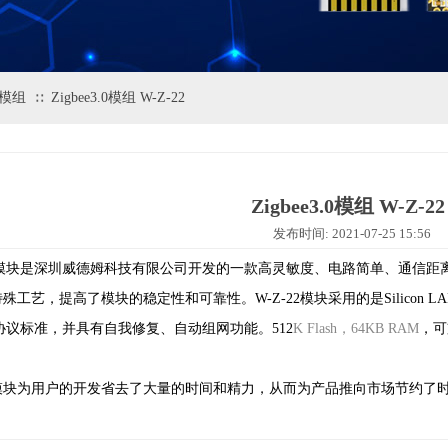
.0模组
Zigbee3.0模组 W-Z-22
∷
Zigbee3.0模组 W-Z-22
发布时间: 2021-07-25 15:56
模
块
是
深圳
威德姆科技有限公司开发的一款高灵敏度、电路简单、通信距
特殊工艺，提高了模
块
的
稳定
性和可靠性。
W-Z-22
模
块
采用的是
S
ilicon
L
A
协议
标准
，
并具有自
我修复、
自动组网功能。
512
K
F
lash，
64KB RAM
，
可
模块为用户的开发省去了大量的时间和精力，从而为产品推向市场节约了