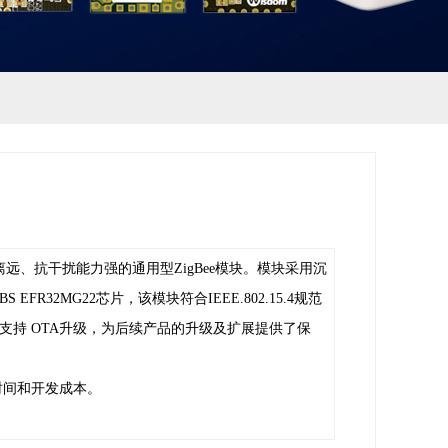
离远、抗干扰能力强的通用型
Z
igBee
模
块
。模
块
采用沉
BS
EFR32MG22
芯片，该
模块符合
IEEE.802.15.4
规范
支持
OTA升级
，
为后续产品的升级及扩展提供了保
时间和开发成本。