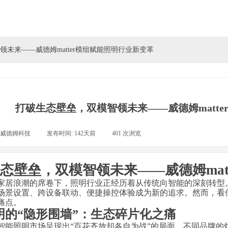
未来——威德姆matter模组赋能照明行业新变革
打破生态壁垒，双模智领未来——威德姆matt
威德姆科技
|
发布时间:
142天前
|
401
次浏览
|
态壁垒，双模智领未来
——威德姆ma
家居浪潮的席卷下，照明行业正经历着从传统向智能的深刻转型
场景设置、跨设备联动、便捷操控体验成为新的追求。然而，看
痛点。
明的
“隐形围墙”：生态碎片化之痛
智能照明市场呈现出
“百花齐放却各自为战”的局面。不同品牌的灯